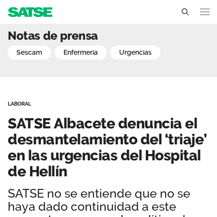
SATSE Albacete denuncia e
Notas de prensa
Castilla La Mancha
sescam
enfermería
urgencias
Conócenos
Un sindicato profesional e independiente
Nuestro trabajo
LABORAL
Delegados Sindicales
Ámbitos de negociación
Qué ofrecemos
SATSE Albacete denuncia el
Estructura organizativa
Secciones sindicales
desmantelamiento del ‘triaje’
Actualidad
en las urgencias del Hospital
Transparencia
Servicios
Temas
Contáctanos
de Hellín
Ventajas
Noticias
SATSE no se entiende que no se
haya dado continuidad a este
Sala de prensa