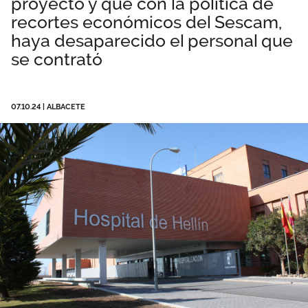
proyecto y que con la política de
Área privada
Documentos
recortes económicos del Sescam,
haya desaparecido el personal que
Publicaciones
se contrató
Únete
Vídeos
07.10.24
|
ALBACETE