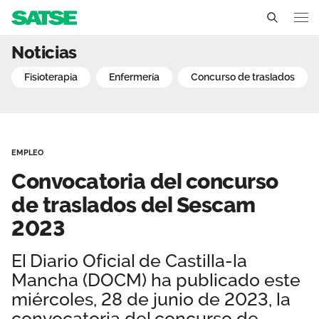
Convocatoria del concurs
Noticias
Castilla La Mancha
fisioterapia
enfermería
concurso de traslados
Conócenos
Un sindicato profesional e independiente
Nuestro trabajo
EMPLEO
Delegados Sindicales
Ámbitos de negociación
Qué ofrecemos
Convocatoria del concurso
Estructura organizativa
Secciones sindicales
de traslados del Sescam
Actualidad
2023
Transparencia
Servicios
Temas
Contáctanos
El Diario Oficial de Castilla-la
Ventajas
Noticias
Mancha (DOCM) ha publicado este
miércoles, 28 de junio de 2023, la
Sala de prensa
convocatoria del concurso de