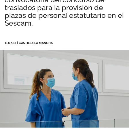
traslados para la provisión de
Área privada
Documentos
plazas de personal estatutario en el
Publicaciones
Sescam.
Únete
Vídeos
11.07.23
|
CASTILLA LA MANCHA