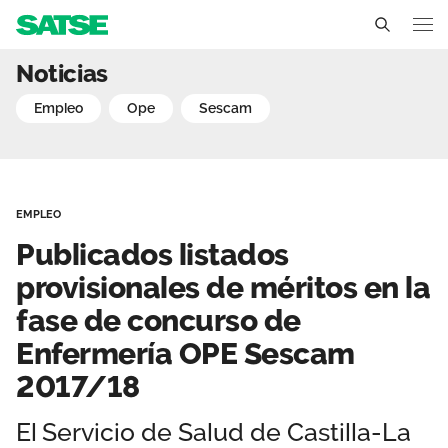
Publicados listados prov
Noticias
Castilla La Mancha
empleo
ope
sescam
Conócenos
Un sindicato profesional e independiente
Nuestro trabajo
EMPLEO
Delegados Sindicales
Ámbitos de negociación
Qué ofrecemos
Publicados listados
Estructura organizativa
Secciones sindicales
provisionales de méritos en la
Actualidad
fase de concurso de
Transparencia
Servicios
Temas
Contáctanos
Enfermería OPE Sescam
Ventajas
2017/18
Noticias
Sala de prensa
El Servicio de Salud de Castilla-La