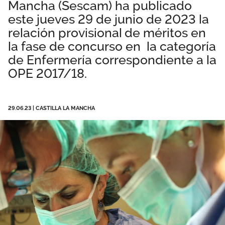
Mancha (Sescam) ha publicado
Área privada
Documentos
este jueves 29 de junio de 2023 la
relación provisional de méritos en
Publicaciones
Únete
la fase de concurso en la categoría
de Enfermería correspondiente a la
Vídeos
OPE 2017/18.
29.06.23
|
CASTILLA LA MANCHA