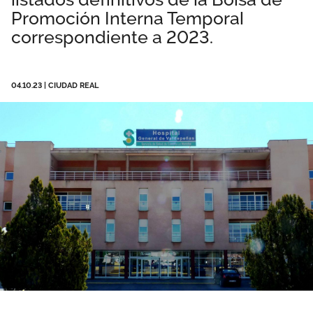
Promoción Interna Temporal
Área privada
Documentos
correspondiente a 2023.
Publicaciones
Únete
Vídeos
04.10.23
|
CIUDAD REAL