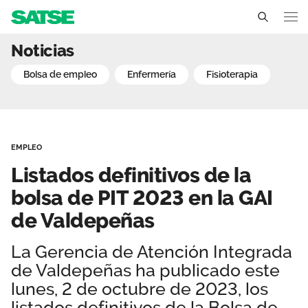
Listados definitivos de l
Noticias
Castilla La Mancha
bolsa de empleo
enfermería
fisioterapia
Conócenos
Un sindicato profesional e independiente
Nuestro trabajo
EMPLEO
Delegados Sindicales
Ámbitos de negociación
Qué ofrecemos
Listados definitivos de la
Estructura organizativa
Secciones sindicales
bolsa de PIT 2023 en la GAI
Actualidad
de Valdepeñas
Transparencia
Servicios
Temas
Contáctanos
La Gerencia de Atención Integrada
Ventajas
Noticias
de Valdepeñas ha publicado este
lunes, 2 de octubre de 2023, los
Sala de prensa
listados definitivos de la Bolsa de