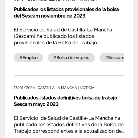
Publicados los listados provisionales de la bolsa
del Sescam noviembre de 2023
El Servicio de Salud de Castilla-La Mancha
(Sescam) ha publicado los listados
provisionales de la Bolsa de Trabajo
correspondientes a la actualización de méritos
realizada en noviembre de 2023.
#empleo
#bolsa de empleo
#sescam
17/01/2024
|
CASTILLA LA MANCHA
|
NOTICIA
Publicados listados definitivos bolsa de trabajo
Sescam mayo 2023
El Servicio de Salud de Castilla-La Mancha ha
publicado los listados definitivos de la Bolsa de
Trabajo correspondientes a la actualización de
mayo de 2023 (15ª convocatoria).