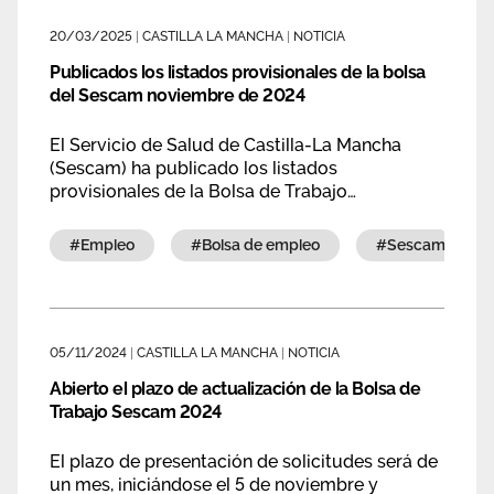
Área privada
Documentos
20/03/2025
|
CASTILLA LA MANCHA
|
NOTICIA
Publicados los listados provisionales de la bolsa
Publicaciones
Únete
del Sescam noviembre de 2024
Vídeos
El Servicio de Salud de Castilla-La Mancha
(Sescam) ha publicado los listados
provisionales de la Bolsa de Trabajo
correspondientes a la actualización de méritos
realizada en noviembre de 2024.
#empleo
#bolsa de empleo
#sescam
05/11/2024
|
CASTILLA LA MANCHA
|
NOTICIA
Abierto el plazo de actualización de la Bolsa de
Trabajo Sescam 2024
El plazo de presentación de solicitudes será de
un mes, iniciándose el 5 de noviembre y