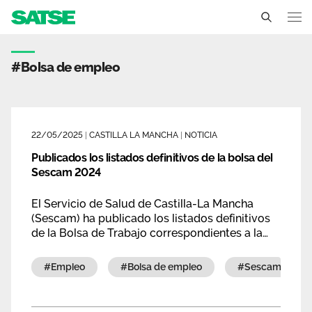
Etiqueta - Castilla La Ma
Castilla La Mancha
#bolsa de empleo
Conócenos
Un sindicato profesional e independiente
Nuestro trabajo
22/05/2025
|
CASTILLA LA MANCHA
|
NOTICIA
Delegados Sindicales
Publicados los listados definitivos de la bolsa del
Ámbitos de negociación
Qué ofrecemos
Sescam 2024
Estructura organizativa
Secciones sindicales
Actualidad
El Servicio de Salud de Castilla-La Mancha
Transparencia
(Sescam) ha publicado los listados definitivos
Servicios
Temas
de la Bolsa de Trabajo correspondientes a la
Contáctanos
actualización de méritos realizada en
Ventajas
noviembre de 2024.
Noticias
#empleo
#bolsa de empleo
#sescam
Sala de prensa