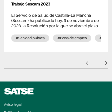
Trabajo Sescam 2023
El Servicio de Salud de Castilla-La Mancha
(Sescam) ha publicado hoy, 3 de noviembre de
2023, la Resolución por la que se abre el plazo
de actualización de méritos del personal ya
inscrito en la Bolsa de Trabajo y también para
#sanidad pública
#bolsa de empleo
#ses
nuevas inscripciones.
Anterior
Sigui
Aviso legal