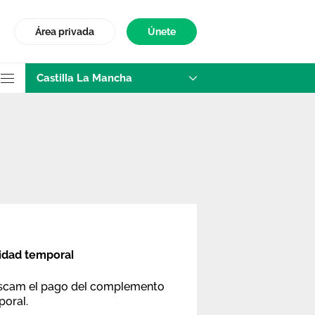
Área privada
Únete
Castilla La Mancha
idad temporal
Sescam el pago del complemento
poral.