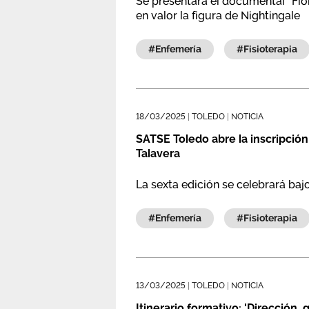
Se presentará el documental “Flo
en valor la figura de Nightingale
#enfemería
#fisioterapia
18/03/2025
|
TOLEDO
|
NOTICIA
SATSE Toledo abre la inscripción
Talavera
La sexta edición se celebrará bajo
#enfemería
#fisioterapia
13/03/2025
|
TOLEDO
|
NOTICIA
Itinerario formativo: 'Dirección,