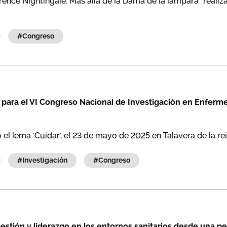
rence Nightingale. Más allá de la Dama de la lámpara” real
#congreso
 para el VI Congreso Nacional de Investigación en Enferme
 el lema 'Cuidar', el 23 de mayo de 2025 en Talavera de la re
#investigación
#congreso
 gestión y liderazgo en los entornos sanitarios desde una p