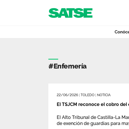
Navegación
Saltar al contenido
Conóc
Etiqueta - Castil
Conócenos
#enfemería
Nuestro trabajo
22/06/2026
|
TOLEDO
|
NOTICIA
Qué ofrecemos
El TSJCM reconoce el cobro del
El Alto Tribunal de Castilla-La 
de exención de guardias para ma
Actualidad