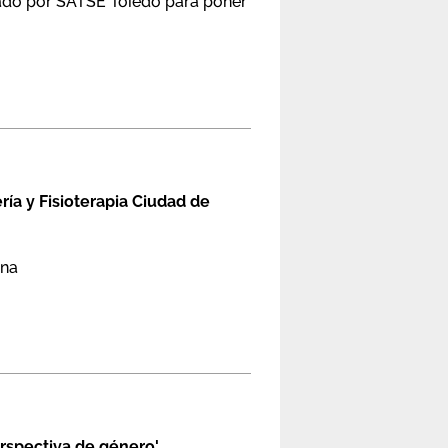
izado por SATSE Toledo para poner
ría y Fisioterapia Ciudad de
ina
erspectiva de género'