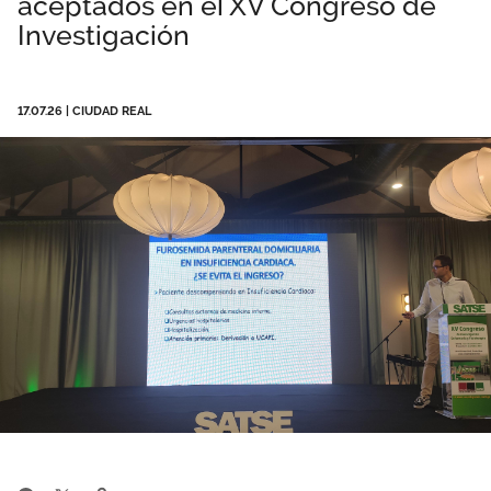
aceptados en el XV Congreso de
Área privada
Documentos
Investigación
Publicaciones
Únete
17.07.26
|
CIUDAD REAL
Vídeos