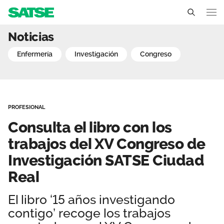
Consulta el libro con los
Noticias
Castilla La Mancha
enfermería
investigación
congreso
Conócenos
Un sindicato profesional e independiente
Nuestro trabajo
PROFESIONAL
Delegados Sindicales
Ámbitos de negociación
Qué ofrecemos
Consulta el libro con los
Estructura organizativa
Secciones sindicales
trabajos del XV Congreso de
Actualidad
Investigación SATSE Ciudad
Transparencia
Servicios
Temas
Contáctanos
Real
Ventajas
Noticias
El libro ‘15 años investigando
contigo’ recoge los trabajos
Sala de prensa